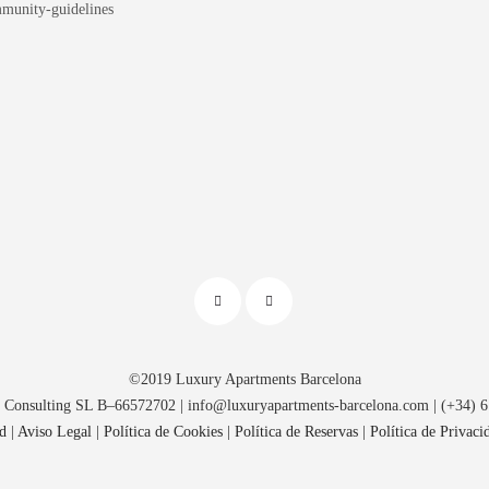
mmunity-guidelines
©2019 Luxury Apartments Barcelona
nsulting SL B–66572702 | info@luxuryapartments-barcelona.com | (+34) 6
d
|
Aviso Legal
|
Política de Cookies
|
Política de Reservas
|
Política de Privaci