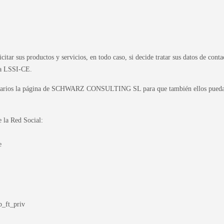
us productos y servicios, en todo caso, si decide tratar sus datos de contact
la LSSI-CE.
usuarios la página de SCHWARZ CONSULTING SL para que también ellos puedan 
e la Red Social:
e
b_ft_priv