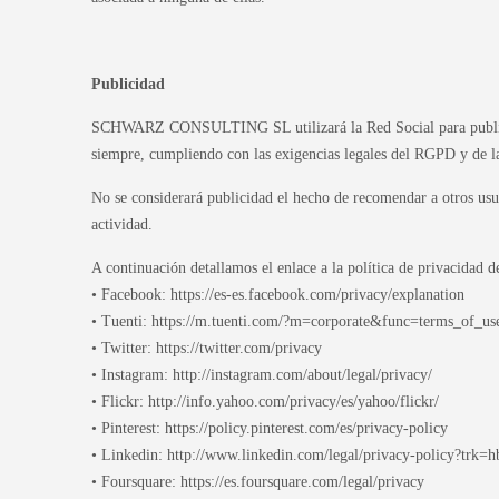
Publicidad
SCHWARZ CONSULTING SL utilizará la Red Social para publicitar s
siempre, cumpliendo con las exigencias legales del RGPD y de 
No se considerará publicidad el hecho de recomendar a otros 
actividad.
A continuación detallamos el enlace a la política de privacidad d
• Facebook: https://es-es.facebook.com/privacy/explanation
• Tuenti: https://m.tuenti.com/?m=corporate&func=terms_of_us
• Twitter: https://twitter.com/privacy
• Instagram: http://instagram.com/about/legal/privacy/
• Flickr: http://info.yahoo.com/privacy/es/yahoo/flickr/
• Pinterest: https://policy.pinterest.com/es/privacy-policy
• Linkedin: http://www.linkedin.com/legal/privacy-policy?trk=h
• Foursquare: https://es.foursquare.com/legal/privacy